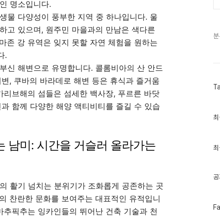
인 명소입니다.
생물 다양성이 풍부한 지역 중 하나입니다. 울
하고 있으며, 원주민 마을과의 만남은 색다른
분
마존 강 유역은 잊지 못할 자연 체험을 원하는
다.
부신 해변으로 유명합니다. 콜롬비아의 산 안드
해변, 쿠바의 바라데로 해변 등은 휴식과 즐거움
T
 카리브해의 섬들은 섬세한 백사장, 푸르른 바닷
연과 함께 다양한 해양 액티비티를 즐길 수 있습
최
최
근
글
과
는 남미: 시간을 거슬러 올라가는
인
최
기
글
공
시의 활기 넘치는 분위기가 조화롭게 공존하는 곳
국의 찬란한 문화를 보여주는 대표적인 유적입니
페
F
 마추픽추는 잉카인들의 뛰어난 건축 기술과 천
이