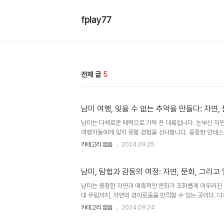
fplay77
전체 글
5
남미 여행, 잊을 수 없는 추억을 만들다: 자연,
남미는 다채로운 매력으로 가득 찬 대륙입니다. 눈부신 자연
여행자들에게 잊지 못할 경험을 선사합니다. 웅장한 안데스 
함을 만끽할 수 있는 최고의 여행지입니다. 또한, 고대 문
카테고리 없음
2024.09.25
경험을 더합니다.자연의 감동을 선사하는 남미: 숨 막힐 듯
의 여행지입니다. 웅장한 안데스 산맥은 하늘을 찌를 듯 
도르의 코토팍시 화산, 페루의 마추픽추, 볼리비아의 우유니 
남미, 탐험과 감동의 여정: 자연, 문화, 그리고
남미는 웅장한 자연과 매혹적인 문화가 조화롭게 어우러진 
대 우림까지, 자연의 경이로움을 만끽할 수 있는 곳이다. 
며, 활기찬 축제와 따뜻한 사람들은 여행자들에게 잊지 못
카테고리 없음
2024.09.24
미의 등뼈라 불리는 안데스 산맥은 웅장한 자연의 아름다움을
자아내며, 트레킹, 등반, 스키 등 다양한 야외 활동을 즐길