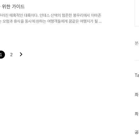
갈라파고스 제도는 독특한 동식물의 ..
을 위한 가이드
어우러진 매혹적인 대륙이다. 안데스 산맥의 험준한 봉우리에서 아마존
는 모험과 휴식을 동시에 원하는 여행객들에게 꿈같은 여행지가 될 것
잊지 못할 추억을 만들 수 있는 다양한 여행 테마와 팁들을 소개한다.
림 스포츠 애호가들에게 천국과 같은 곳이다. 안데스 산맥의 눈 덮인
래프팅과 카약킹으로 자연의 웅장함을 만끽할 수 있다. 에콰도르의 갈
분
다이빙을 즐길 수 있으며, 페루의 쿠스..
1
2
T
최
최
근
글
과
인
최
기
글
공