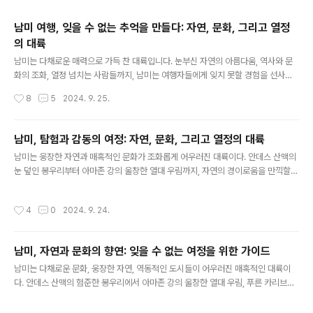
주요 글 목록
남미 여행, 잊을 수 없는 추억을 만들다: 자연, 문화, 그리고 열정
의 대륙
글 내용
남미는 다채로운 매력으로 가득 찬 대륙입니다. 눈부신 자연의 아름다움, 역사와 문
화의 조화, 열정 넘치는 사람들까지, 남미는 여행자들에게 잊지 못할 경험을 선사합
니다. 웅장한 안데스 산맥부터 아마존 열대 우림, 푸른 카리브해까지, 남미는 자연의
작성시간
8
5
2024. 9. 25.
위대함을 만끽할 수 있는 최고의 여행지입니다. 또한, 고대 문명의 유적과 현대 도시
의 활기 넘치는 분위기는 여행에 풍성한 문화적 경험을 더합니다.자연의 감동을 선사
하는 남미: 숨 막힐 듯 아름다운 풍경 속으로남미는 자연의 아름다움을 만끽할 수 있
남미, 탐험과 감동의 여정: 자연, 문화, 그리고 열정의 대륙
는 최고의 여행지입니다. 웅장한 안데스 산맥은 하늘을 찌를 듯 솟아오른 봉우리와
글 내용
남미는 웅장한 자연과 매혹적인 문화가 조화롭게 어우러진 대륙이다. 안데스 산맥의
깎아지른 협곡으로 장엄한 풍경을 선사합니다. 에콰도르의 코토팍시 화산, 페루의 마
눈 덮인 봉우리부터 아마존 강의 울창한 열대 우림까지, 자연의 경이로움을 만끽할
추픽추, 볼리비아의 우유니 소금 사막 등은 자연의 위대함을 실..
수 있는 곳이다. 다채로운 문화와 역사가 살아 숨 쉬는 도시들은 독특한 매력을 선사
하며, 활기찬 축제와 따뜻한 사람들은 여행자들에게 잊지 못할 추억을 선물한다.안데
작성시간
4
0
2024. 9. 24.
스 산맥의 장엄한 풍경과 고대 문명의 흔적남미의 등뼈라 불리는 안데스 산맥은 웅장
한 자연의 아름다움을 선사한다. 험준한 산봉우리, 깊은 계곡, 푸른 빙하 호수는 감탄
을 자아내며, 트레킹, 등반, 스키 등 다양한 야외 활동을 즐길 수 있다. 페루의 마추픽
남미, 자연과 문화의 향연: 잊을 수 없는 여정을 위한 가이드
추는 잉카 문명의 유적지로, 고대 건축의 신비로움과 자연과의 조화로운 아름다움을
글 내용
보여준다. 에콰도르의 갈라파고스 제도는 독특한 동식물의 ..
남미는 다채로운 문화, 웅장한 자연, 역동적인 도시들이 어우러진 매혹적인 대륙이
다. 안데스 산맥의 험준한 봉우리에서 아마존 강의 울창한 열대 우림, 푸른 카리브해
의 백사장까지, 남미는 모험과 휴식을 동시에 원하는 여행객들에게 꿈같은 여행지가
될 것이다. 이 글에서는 남미 여행을 계획하는 여행자들을 위해 잊지 못할 추억을 만