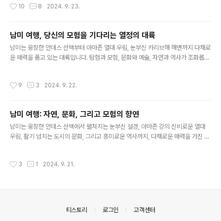
작성시간
10
8
2024. 9. 23.
들 수 있는 다양한 여행 테마와 팁들을 소개한다.자연과 하나 되는 짜릿함: 익스트림
어드벤처남미는 익스트림 스포츠 애호가들에게 천국과 같은 곳이다. 안데스 산맥의
눈 덮인 봉우리에서 스키나 스노우보드를 즐기거나, 아마존 강에서 래프팅과 카약킹
남미 여행, 당신의 모험을 기다리는 열정의 대륙
으로 자연의 웅장함을 만끽할 수 있다. 에콰도르의 갈라파고스 제도에서는 다양한 야
글 내용
생 동물들과 함께 스노클링과 다이빙을 즐길 수 있으며, 페루의 쿠스..
남미는 웅장한 안데스 산맥부터 아마존 열대 우림, 눈부신 카리브해 해변까지 다채로
운 매력을 품고 있는 대륙입니다. 탐험과 모험, 문화와 예술, 자연과 역사가 조화롭게
어우러져 잊지 못할 여행 경험을 선사합니다.안데스 산맥의 웅장함과 신비로움을 느
껴보세요남미의 등뼈라 불리는 안데스 산맥은 그 웅장함과 신비로움으로 여행자들
작성시간
9
3
2024. 9. 22.
을 매료시킵니다. 페루의 마추픽추, 볼리비아의 우유니 소금 사막, 에콰도르의 갈라
파고스 제도는 안데스 산맥 여행의 백미를 장식합니다. 마추픽추는 잉카 제국의 숨겨
진 도시로, 험준한 산 정상에 자리 잡아 신비로운 분위기를 자아냅니다. 우유니 소금
남미 여행: 자연, 문화, 그리고 모험의 향연
사막은 끝없이 펼쳐진 하얀 세상으로, 마치 다른 행성에 온 듯한 착각을 불러일으킵
글 내용
니다. 갈라파고스 제도는 다윈의 진화론을 뒷받침하는 독특한 동식물의..
남미는 웅장한 안데스 산맥에서 펼쳐지는 눈부신 설경, 아마존 강의 신비로운 열대
우림, 활기 넘치는 도시의 문화, 그리고 흥미로운 역사까지, 다채로운 매력을 가진 대
륙입니다. 자연과 문화, 모험이 조화롭게 어우러진 남미는 여행자들에게 잊지 못할
경험을 선사합니다.안데스 산맥의 장엄함과 고요한 아름다움남미의 등뼈라 불리는
작성시간
3
1
2024. 9. 21.
안데스 산맥은 웅장한 자연의 아름다움을 자랑합니다. 눈 덮인 고봉과 깎아지른 협
곡, 푸른 호수와 초록빛 계곡이 조화를 이루며 장엄한 풍경을 연출합니다. 페루의 마
추픽추, 볼리비아의 우유니 소금 사막, 에콰도르의 갈라파고스 군도 등은 안데스 산
맥의 대표적인 관광 명소입니다.마추픽추는 인카 제국의 잃어버린 도시로 불리며, 고
대 문명의 유적과 자연의 아름다움이 공존하는 곳입니다. 웅장한 건..
의안내
티스토리
로그인
고객센터