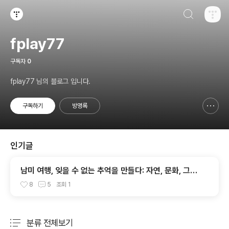
검색하기
티스토리
fplay77
구독자
0
fplay77 님의 블로그 입니다.
구독하기
방명록
신고하기 레이어
열기
인기글
남미 여행, 잊을 수 없는 추억을 만들다: 자연, 문화, 그리
고 열정의 대륙
8
5
조회
1
분류 전체보기